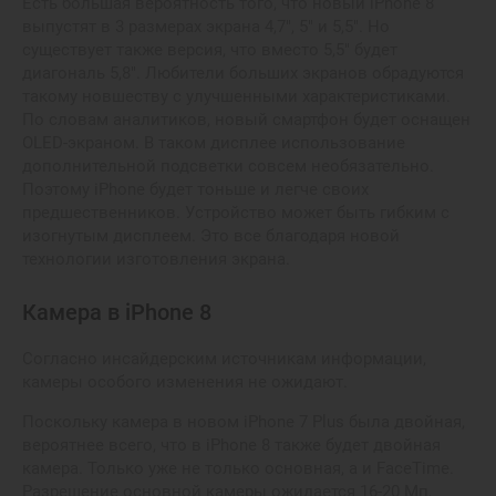
Есть большая вероятность того, что новый iPhone 8
выпустят в 3 размерах экрана 4,7", 5" и 5,5". Но
существует также версия, что вместо 5,5" будет
диагональ 5,8". Любители больших экранов обрадуются
такому новшеству с улучшенными характеристиками.
По словам аналитиков, новый смартфон будет оснащен
OLED-экраном. В таком дисплее использование
дополнительной подсветки совсем необязательно.
Поэтому iPhone будет тоньше и легче своих
предшественников. Устройство может быть гибким с
изогнутым дисплеем. Это все благодаря новой
технологии изготовления экрана.
Камера в iPhone 8
Согласно инсайдерским источникам информации,
камеры особого изменения не ожидают.
Поскольку камера в новом iPhone 7 Plus была двойная,
вероятнее всего, что в iPhone 8 также будет двойная
камера. Только уже не только основная, а и FaceTime.
Разрешение основной камеры ожидается 16-20 Мп,