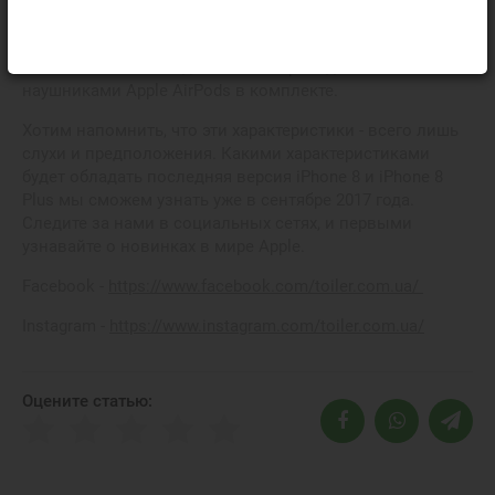
Это позволит смартфону работать в разы быстрее за
счет ускорения производительности.
Новый iPhone 8 ожидается с беспроводными
наушниками Apple AirPods в комплекте.
Хотим напомнить, что эти характеристики - всего лишь
слухи и предположения. Какими характеристиками
будет обладать последняя версия iPhone 8 и iPhone 8
Plus мы сможем узнать уже в сентябре 2017 года.
Следите за нами в социальных сетях, и первыми
узнавайте о новинках в мире Apple.
Facebook -
https://www.facebook.com/toiler.com.ua/
Instagram -
https://www.instagram.com/toiler.com.ua/
Оцените статью: