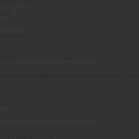
 (PRODUCT) Red
Black
8Gb (Silver)
Gb (Silver)
Satechi
при покупке любой модели MacBook.
ке любой модели
iPhone
и дополнительной гарантии на 12 меся
ры
.
акции
мешок ОЕМ при покупке
Apple Watch Series 3
.
личии в наших магазинах