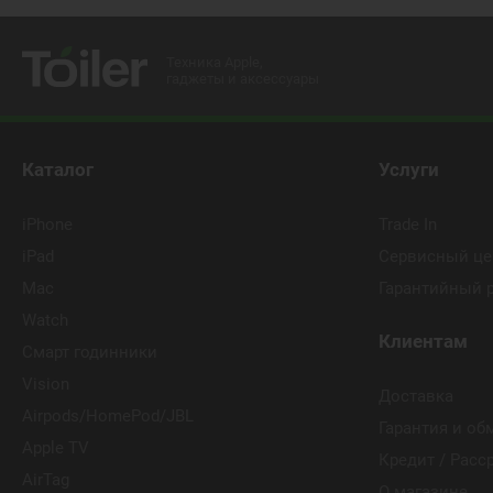
Техника Apple,
гаджеты и аксессуары
Каталог
Услуги
iPhone
Trade In
iPad
Сервисный це
Mac
Гарантийный 
Watch
Клиентам
Смарт годинники
Vision
Доставка
Airpods/HomePod/JBL
Гарантия и об
Apple TV
Кредит / Расс
AirTag
О магазине