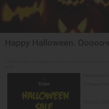
Happy Halloween. Ооооо
Ловите скидки и подарки от нашего интернет-магазина в 
цене!
Специальное пр
1) Скидка 250 
iPhone Xr 128G