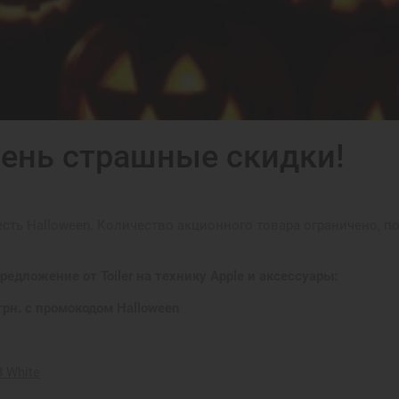
чень страшные скидки!
честь Halloween. Количество акционного товара ограничено, 
едложение от Toiler на технику Apple и аксессуары:
грн. с промокодом Halloween
B White