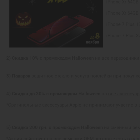
iPhone Xr 64GB
iPhone Xr 64GB 
iPhone 7 Plus 12
iPhone 7 Plus 32
2) Скидка 10% с промокодом Halloween
на
все переходники 
3) Подарок
защитное стекло и услуга поклейки при покуп
4) Скидка до 30% с промокодом Halloween
на
все аксессуа
*Оригинальные аксессуары Apple не принимают участие в 
5) Скидка 200 грн. с промокодом Halloween
на сменный ре
*Акция действует на все ремешки ОЕМ, которые есть в на